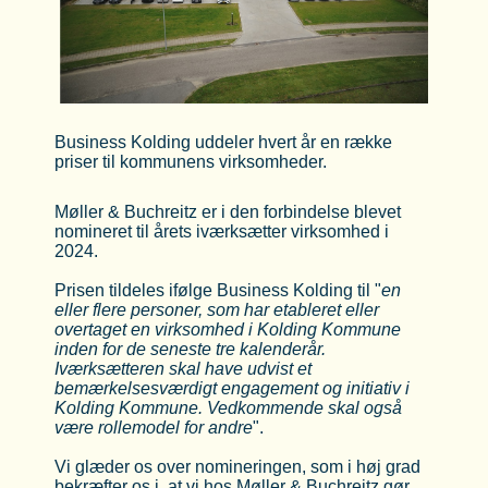
Business Kolding uddeler hvert år en række
priser til kommunens virksomheder.
Møller & Buchreitz er i den forbindelse blevet
nomineret til årets iværksætter virksomhed i
2024.
Prisen tildeles ifølge Business Kolding til "
en
eller flere personer, som har etableret eller
overtaget en virksomhed i Kolding Kommune
inden for de seneste tre kalenderår.
Iværksætteren skal have udvist et
bemærkelsesværdigt engagement og initiativ i
Kolding Kommune. Vedkommende skal også
være rollemodel for andre
".
Vi glæder os over nomineringen, som i høj grad
bekræfter os i, at vi hos Møller & Buchreitz gør